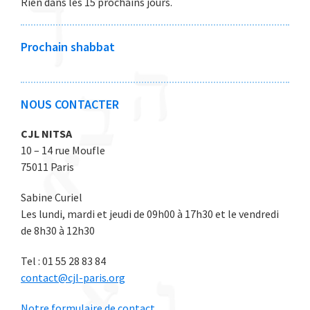
Rien dans les 15 prochains jours.
6
6
e
e
e
e
e
2
2
2
2
2
0
0
0
0
0
Prochain shabbat
2
2
2
2
2
6
6
6
6
6
NOUS CONTACTER
CJL NITSA
10 – 14 rue Moufle
75011 Paris
Sabine Curiel
Les lundi, mardi et jeudi de 09h00 à 17h30 et le vendredi
de 8h30 à 12h30
Tel : 01 55 28 83 84
contact@cjl-paris.org
Notre formulaire de contact