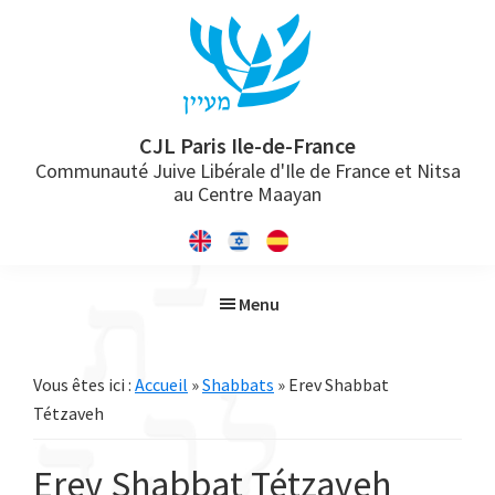
Passer
Passer
Passer
à
au
à
la
contenu
la
navigation
principal
barre
principale
latérale
CJL Paris Ile-de-France
Communauté Juive Libérale d'Ile de France et Nitsa
principale
au Centre Maayan
Menu
Vous êtes ici :
Accueil
»
Shabbats
» Erev Shabbat
Tétzaveh
Erev Shabbat Tétzaveh