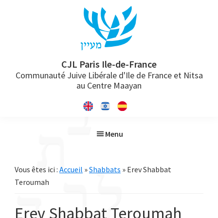
Passer
Passer
Passer
à
au
à
la
contenu
la
navigation
principal
barre
principale
latérale
CJL Paris Ile-de-France
Communauté Juive Libérale d'Ile de France et Nitsa
principale
au Centre Maayan
Menu
Vous êtes ici :
Accueil
»
Shabbats
» Erev Shabbat
Teroumah
Erev Shabbat Teroumah