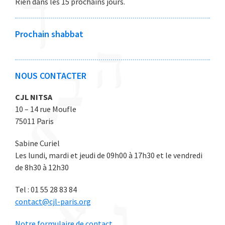
Rien dans les 15 prochains jours.
6
6
e
e
e
e
e
2
2
2
2
2
0
0
0
0
0
Prochain shabbat
2
2
2
2
2
6
6
6
6
6
NOUS CONTACTER
CJL NITSA
10 – 14 rue Moufle
75011 Paris
Sabine Curiel
Les lundi, mardi et jeudi de 09h00 à 17h30 et le vendredi
de 8h30 à 12h30
Tel : 01 55 28 83 84
contact@cjl-paris.org
Notre formulaire de contact