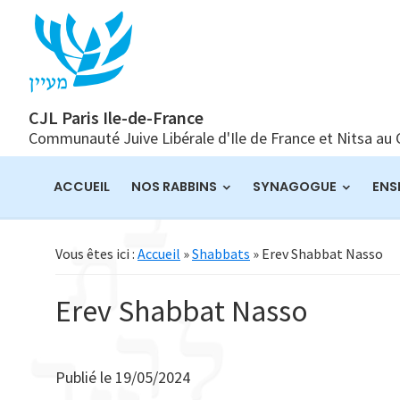
Passer
Passer
Passer
à
au
à
la
contenu
la
navigation
principal
barre
principale
latérale
CJL Paris Ile-de-France
Communauté Juive Libérale d'Ile de France et Nitsa au
principale
ACCUEIL
NOS RABBINS
SYNAGOGUE
ENS
Vous êtes ici :
Accueil
»
Shabbats
» Erev Shabbat Nasso
Erev Shabbat Nasso
Publié le
19/05/2024