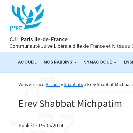
Passer
Passer
Passer
à
au
à
la
contenu
la
navigation
principal
barre
principale
latérale
CJL Paris Ile-de-France
Communauté Juive Libérale d'Ile de France et Nitsa au
principale
ACCUEIL
NOS RABBINS
SYNAGOGUE
ENS
Vous êtes ici :
Accueil
»
Shabbats
» Erev Shabbat Michpat
Erev Shabbat Michpatim
Publié le
19/05/2024