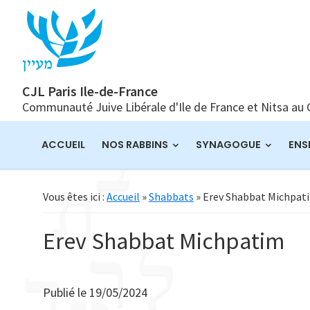
Passer
Passer
Passer
à
au
à
la
contenu
la
navigation
principal
barre
principale
latérale
CJL Paris Ile-de-France
Communauté Juive Libérale d'Ile de France et Nitsa au
principale
ACCUEIL
NOS RABBINS
SYNAGOGUE
ENS
Vous êtes ici :
Accueil
»
Shabbats
» Erev Shabbat Michpat
Erev Shabbat Michpatim
Publié le
19/05/2024