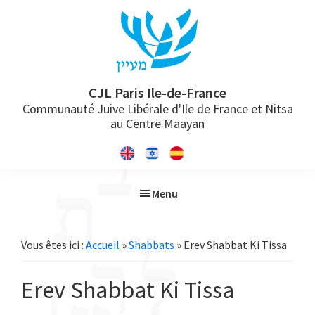
Passer
Passer
Passer
à
au
à
la
contenu
la
navigation
principal
barre
principale
latérale
CJL Paris Ile-de-France
Communauté Juive Libérale d'Ile de France et Nitsa
principale
au Centre Maayan
Menu
Vous êtes ici :
Accueil
»
Shabbats
» Erev Shabbat Ki Tissa
Erev Shabbat Ki Tissa