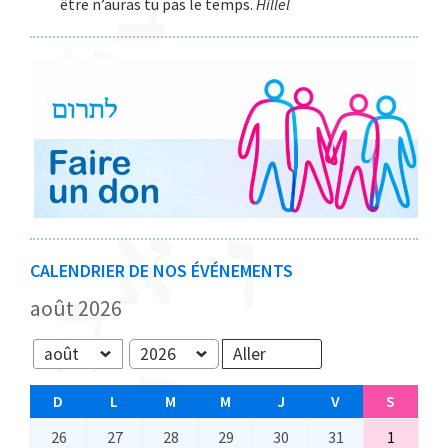
être n’auras tu pas le temps.
Hillel
CALENDRIER DE NOS ÉVÉNEMENTS
août 2026
Mois
Année
D
D
L
L
M
M
M
M
J
J
V
V
S
S
I
U
A
E
E
E
A
26
2
27
2
28
2
29
2
30
3
31
3
1
1