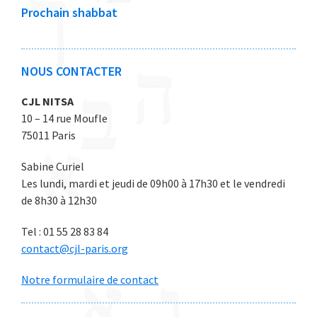
0
0
0
0
0
Prochain shabbat
2
2
2
2
2
6
6
6
6
6
NOUS CONTACTER
CJL NITSA
10 – 14 rue Moufle
75011 Paris
Sabine Curiel
Les lundi, mardi et jeudi de 09h00 à 17h30 et le vendredi
de 8h30 à 12h30
Tel : 01 55 28 83 84
contact@cjl-paris.org
Notre formulaire de contact