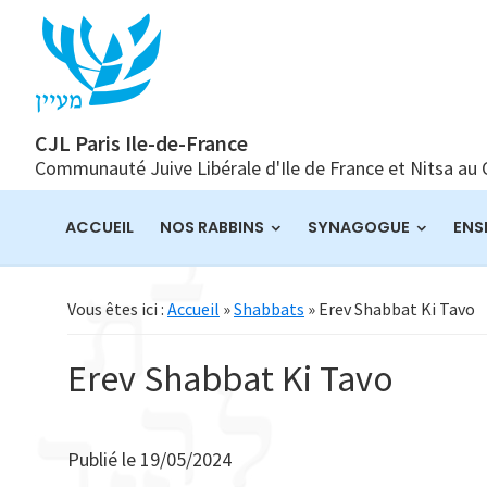
Passer
Passer
Passer
à
au
à
la
contenu
la
navigation
principal
barre
principale
latérale
CJL Paris Ile-de-France
Communauté Juive Libérale d'Ile de France et Nitsa au
principale
ACCUEIL
NOS RABBINS
SYNAGOGUE
ENS
Vous êtes ici :
Accueil
»
Shabbats
» Erev Shabbat Ki Tavo
Erev Shabbat Ki Tavo
Publié le
19/05/2024