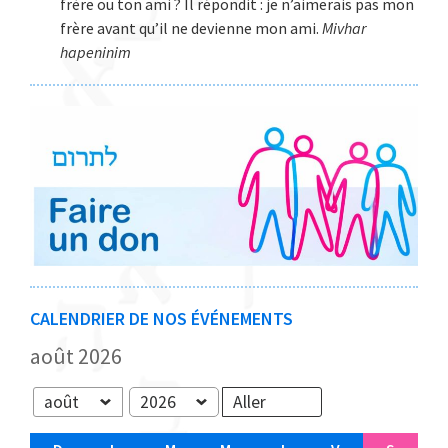
frère ou ton ami ? Il répondit : je n’aimerais pas mon
frère avant qu’il ne devienne mon ami.
Mivhar
hapeninim
CALENDRIER DE NOS ÉVÉNEMENTS
août 2026
Mois
Année