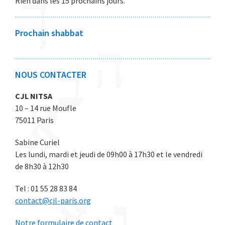
Rien dans les 15 prochains jours.
6
6
e
e
e
e
e
2
2
2
2
2
0
0
0
0
0
Prochain shabbat
2
2
2
2
2
6
6
6
6
6
NOUS CONTACTER
CJL NITSA
10 – 14 rue Moufle
75011 Paris
Sabine Curiel
Les lundi, mardi et jeudi de 09h00 à 17h30 et le vendredi
de 8h30 à 12h30
Tel : 01 55 28 83 84
contact@cjl-paris.org
Notre formulaire de contact