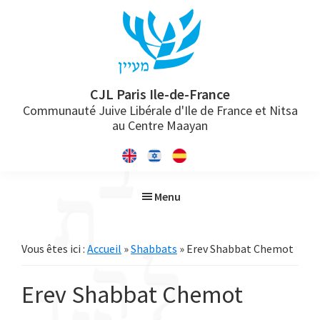
Passer
Passer
Passer
à
au
à
la
contenu
la
navigation
principal
barre
principale
latérale
CJL Paris Ile-de-France
Communauté Juive Libérale d'Ile de France et Nitsa
principale
au Centre Maayan
Menu
Vous êtes ici :
Accueil
»
Shabbats
» Erev Shabbat Chemot
Erev Shabbat Chemot