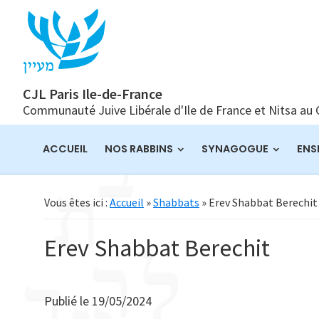
Passer
Passer
Passer
à
au
à
la
contenu
la
navigation
principal
barre
principale
latérale
CJL Paris Ile-de-France
Communauté Juive Libérale d'Ile de France et Nitsa au
principale
ACCUEIL
NOS RABBINS
SYNAGOGUE
ENS
Vous êtes ici :
Accueil
»
Shabbats
» Erev Shabbat Berechit
Erev Shabbat Berechit
Publié le
19/05/2024