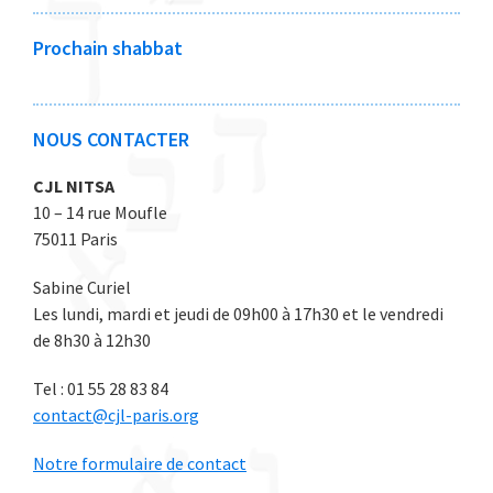
2
2
2
2
2
0
0
0
0
0
Prochain shabbat
2
2
2
2
2
6
6
6
6
6
NOUS CONTACTER
CJL NITSA
10 – 14 rue Moufle
75011 Paris
Sabine Curiel
Les lundi, mardi et jeudi de 09h00 à 17h30 et le vendredi
de 8h30 à 12h30
Tel : 01 55 28 83 84
contact@cjl-paris.org
Notre formulaire de contact