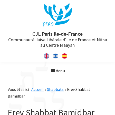
Passer
Passer
Passer
à
au
à
la
contenu
la
navigation
principal
barre
principale
latérale
CJL Paris Ile-de-France
Communauté Juive Libérale d'Ile de France et Nitsa
principale
au Centre Maayan
Menu
Vous êtes ici :
Accueil
»
Shabbats
» Erev Shabbat
Bamidbar
Erev Shabbat Bamidbar