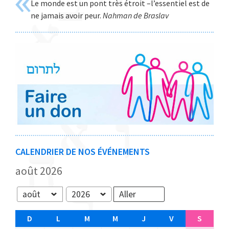
Le monde est un pont très étroit –l’essentiel est de
Web
ne jamais avoir peur.
Nahman de Braslav
CALENDRIER DE NOS ÉVÉNEMENTS
août 2026
Mois
Année
D
D
L
L
M
M
M
M
J
J
V
V
S
S