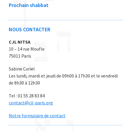
0
0
0
0
0
Prochain shabbat
2
2
2
2
2
6
6
6
6
6
NOUS CONTACTER
CJL NITSA
10 – 14 rue Moufle
75011 Paris
Sabine Curiel
Les lundi, mardi et jeudi de 09h00 à 17h30 et le vendredi
de 8h30 à 12h30
Tel : 01 55 28 83 84
contact@cjl-paris.org
Notre formulaire de contact