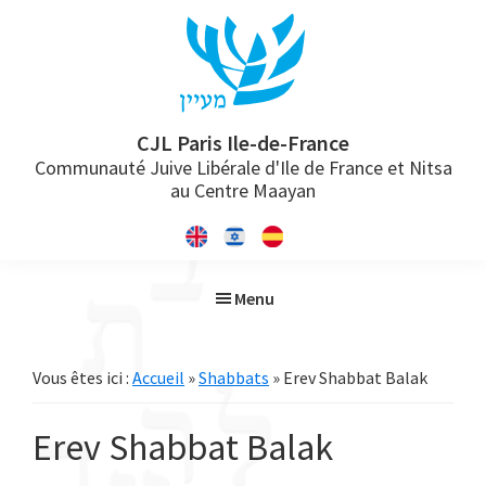
Passer
Passer
Passer
à
au
à
la
contenu
la
navigation
principal
barre
principale
latérale
CJL Paris Ile-de-France
Communauté Juive Libérale d'Ile de France et Nitsa
principale
au Centre Maayan
Menu
Vous êtes ici :
Accueil
»
Shabbats
» Erev Shabbat Balak
Erev Shabbat Balak