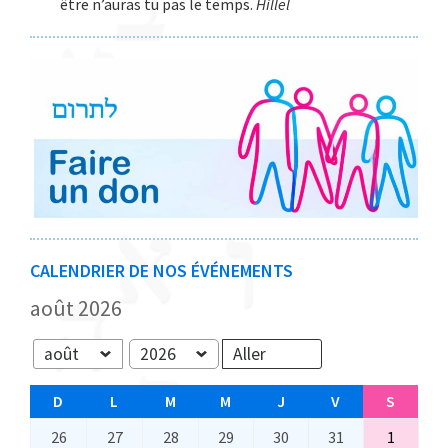
être n’auras tu pas le temps.
Hillel
CALENDRIER DE NOS ÉVÉNEMENTS
août 2026
Mois
Année
D
D
L
L
M
M
M
M
J
J
V
V
S
S
I
U
A
E
E
E
A
26
2
27
2
28
2
29
2
30
3
31
3
1
1