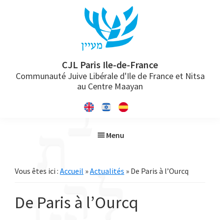
Passer
Passer
Passer
à
au
à
la
contenu
la
navigation
principal
barre
principale
latérale
CJL Paris Ile-de-France
Communauté Juive Libérale d'Ile de France et Nitsa
principale
au Centre Maayan
Menu
Vous êtes ici :
Accueil
»
Actualités
» De Paris à l’Ourcq
De Paris à l’Ourcq