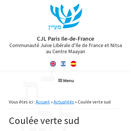
Passer
Passer
Passer
à
au
à
la
contenu
la
navigation
principal
barre
principale
latérale
CJL Paris Ile-de-France
Communauté Juive Libérale d'Ile de France et Nitsa
principale
au Centre Maayan
Menu
Vous êtes ici :
Accueil
»
Actualités
» Coulée verte sud
Coulée verte sud