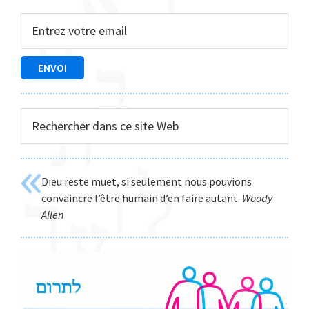
latérale
principale
Rechercher
dans
ce
site
Dieu reste muet, si seulement nous pouvions
Web
convaincre l’être humain d’en faire autant.
Woody
Allen