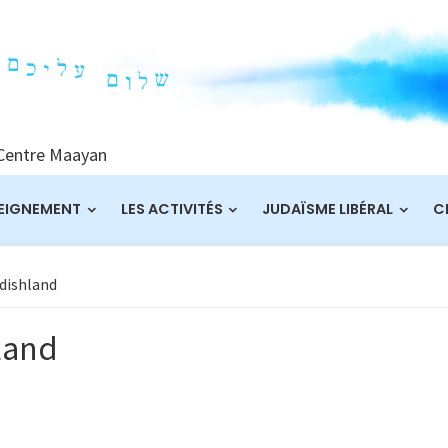
 Centre Maayan
EIGNEMENT
LES ACTIVITÉS
JUDAÏSME LIBÉRAL
C
ddishland
land