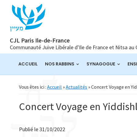
Passer
Passer
Passer
à
au
à
la
contenu
la
navigation
principal
barre
principale
latérale
CJL Paris Ile-de-France
Communauté Juive Libérale d'Ile de France et Nitsa au
principale
ACCUEIL
NOS RABBINS
SYNAGOGUE
ENS
Vous êtes ici :
Accueil
»
Actualités
» Concert Voyage en Yi
Concert Voyage en Yiddish
Publié le
31/10/2022