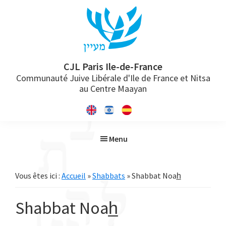
Passer
Passer
Passer
à
au
à
la
contenu
la
navigation
principal
barre
principale
latérale
CJL Paris Ile-de-France
Communauté Juive Libérale d'Ile de France et Nitsa
principale
au Centre Maayan
Menu
Vous êtes ici :
Accueil
»
Shabbats
» Shabbat Noah̲
Shabbat Noah̲