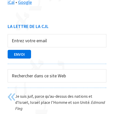
iCal
•
Google
Barre
LA LETTRE DE LA CJL
latérale
principale
Rechercher
dans
ce
site
Je suis juif, parce qu’au-dessus des nations et
Web
d’Israël, Israël place l’Homme et son Unité.
Edmond
Fleg