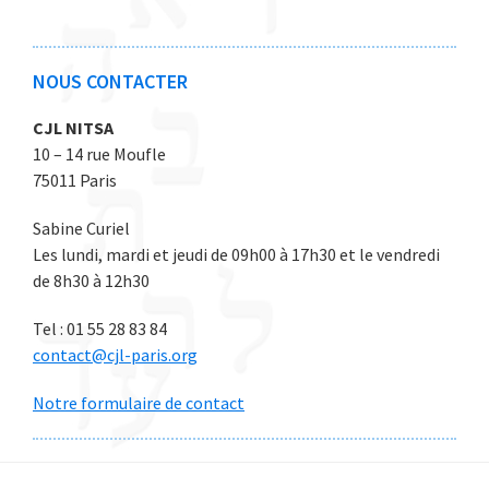
2
2
2
2
2
6
6
6
6
6
NOUS CONTACTER
CJL NITSA
10 – 14 rue Moufle
75011 Paris
Sabine Curiel
Les lundi, mardi et jeudi de 09h00 à 17h30 et le vendredi
de 8h30 à 12h30
Tel : 01 55 28 83 84
contact@cjl-paris.org
Notre formulaire de contact