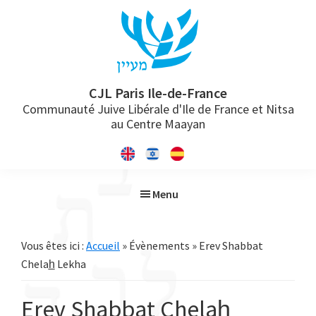
Passer
Passer
Passer
à
au
à
la
contenu
la
navigation
principal
barre
principale
latérale
CJL Paris Ile-de-France
Communauté Juive Libérale d'Ile de France et Nitsa
principale
au Centre Maayan
Menu
Vous êtes ici :
Accueil
» Évènements » Erev Shabbat
Chelah̲ Lekha
Erev Shabbat Chelah̲