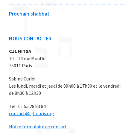
2
2
2
2
2
0
0
0
0
0
Prochain shabbat
2
2
2
2
2
6
6
6
6
6
NOUS CONTACTER
CJL NITSA
10 – 14 rue Moufle
75011 Paris
Sabine Curiel
Les lundi, mardi et jeudi de 09h00 à 17h30 et le vendredi
de 8h30 à 12h30
Tel : 01 55 28 83 84
contact@cjl-paris.org
Notre formulaire de contact