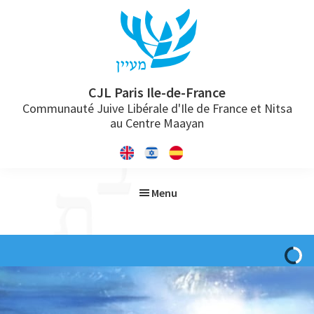
Passer
Passer
Passer
à
au
à
la
contenu
la
navigation
principal
barre
principale
latérale
CJL Paris Ile-de-France
Communauté Juive Libérale d'Ile de France et Nitsa
principale
au Centre Maayan
Menu