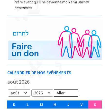
frère avant qu’il ne devienne mon ami.
Mivhar
hapeninim
CALENDRIER DE NOS ÉVÉNEMENTS
août 2026
Mois
Année
D
D
L
L
M
M
M
M
J
J
V
V
S
S